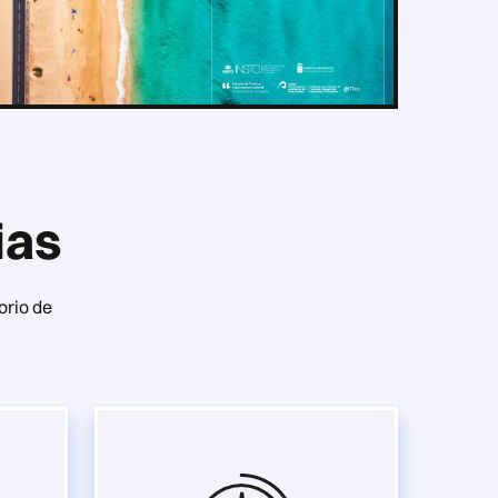
ias
orio de